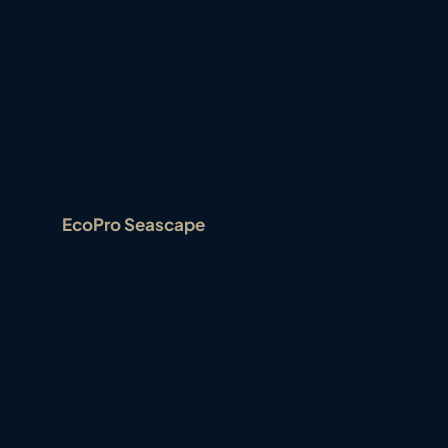
persönlichen Gefühl von Zuhause. Egal für
welche Unterkunft du dich entscheidest,
erwarten außergewöhnlicher Service,
atemberaubende Tauchplätze und das
ultimative maledivische Abenteuer.
EcoPro Seascape
EINE NEUE ÄRA VON QUALITÄT UND
KOMFORT
Die EcoPro Seascape ist unser modernes
Flaggschiff mit vierzehn geräumigen
Kabinen und modernster Ausstattung. Die
großzügigen Außenbereiche umfassen
einen Whirlpool und ein Sonnendeck mit
einer entspannten, geselligen