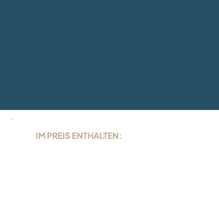
IM PREIS ENTHALTEN:
17 % TGST
halbe Kabine in der gebuchten
Kategorie
Vollpension (Frühstück, Mittag- und
Abendessen)
Trinkwasser vom Spender