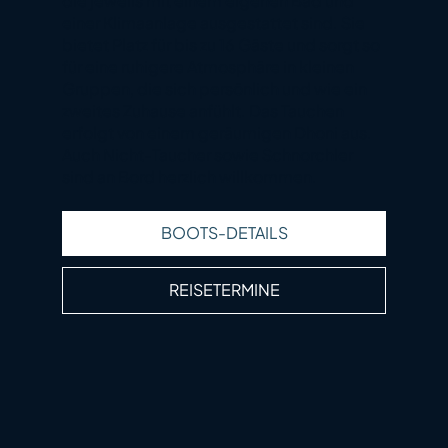
die jeweils mit einem eigenen Bad und
einer Klimaanlage ausgestattet sind. Sie
bietet Platz für bis zu 16 Gäste und sorgt so
für eine ruhigere Atmosphäre in kleinen
Gruppen, die sich persönlich und wie ein
zweites Zuhause anfühlt. Das Tauchen
erfolgt von einem geräumigen Dhoni aus.
Auch Nicht-Taucher sowie Schnorchler
sind an Bord herzlich willkommen.
BOOTS-DETAILS
REISETERMINE