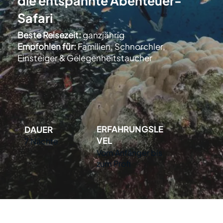
die entspannte Abenteuer-
Safari
Beste Reisezeit:
ganzjährig
Empfohlen für:
Familien, Schnorchler,
Einsteiger & Gelegenheitstaucher
ERFAHRUNGSLE
DAUER
VEL
7 Nächte
Vom Anfänger bis
zum Profi