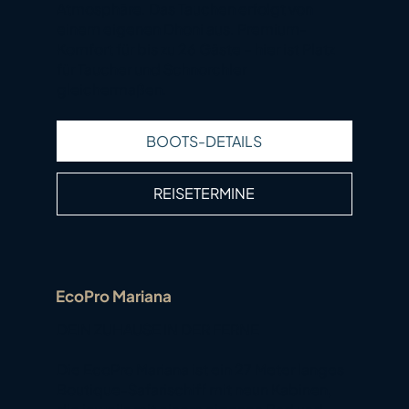
Atmosphäre. Das Tauchen erfolgt von
einem eigenen Dhoni aus. Premium-
Komfort für bis zu 26 Gäste – hier ist Platz
für Taucher und Schnorchler
gleichermaßen.
BOOTS-DETAILS
REISETERMINE
EcoPro Mariana
DEIN ZUHAUSE IN DER FERNE
Die EcoPro Mariana ist ein 27 Meter langes
Boutique-Safarischiff mit neun Kabinen,