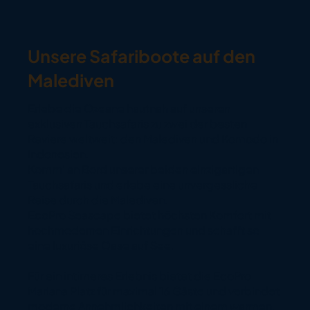
Unsere Safariboote auf den
Malediven
Erlebe die Ozeane hautnah auf unseren
exklusiven Tauchsafaris zu zwei der besten
Reviere weltweit: den Malediven und Komodo in
Indonesien.
Komm' an Bord unserer beiden einzigartigen
Tauchsafaris und erlebe eine unvergessliche
Reise durch die Malediven.
EcoPro Seascape bietet höchsten Komfort mit
hochmodernen Einrichtungen und schafft so
eine luxuriöse Oase auf See.
Für ein intimeres Erlebnis bietet die EcoPro
Mariana Platz für maximal 16 Gäste und verbindet
moderne Annehmlichkeiten mit einem warmen,