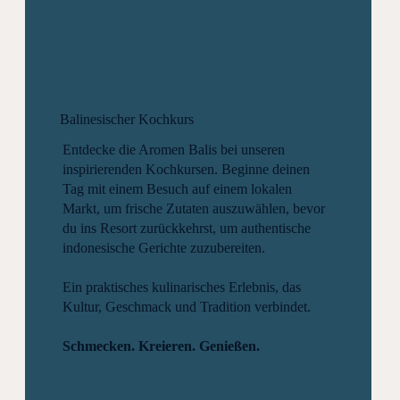
Balinesischer Kochkurs
Entdecke die Aromen Balis bei unseren
inspirierenden Kochkursen. Beginne deinen
Tag mit einem Besuch auf einem lokalen
Markt, um frische Zutaten auszuwählen, bevor
du ins Resort zurückkehrst, um authentische
indonesische Gerichte zuzubereiten.
Ein praktisches kulinarisches Erlebnis, das
Kultur, Geschmack und Tradition verbindet.
Schmecken. Kreieren. Genießen.