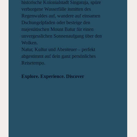
historische Kolonialstadt Singaraja, spüre
verborgene Wasserfälle inmitten des
Regenwaldes auf, wandere auf einsamen
Dschungelpfaden oder besteige den
majestätischen Mount Batur für einen
unvergesslichen Sonnenaufgang über den
Wolken.
Natur, Kultur und Abenteuer – perfekt
abgestimmt auf dein ganz persönliches
Reisetempo.
Explore. Experience. Discover