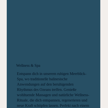
Wellness & Spa
Entspann dich in unserem ruhigen Meerblick-
Spa, wo traditionelle balinesische
Anwendungen auf den beruhigenden
Rhythmus des Ozeans treffen. Genieße
wohltuende Massagen und natürliche Wellness-
Rituale, die dich entspannen, regenerieren und
neue Kraft schöpfen lassen. Perfekt nach einem