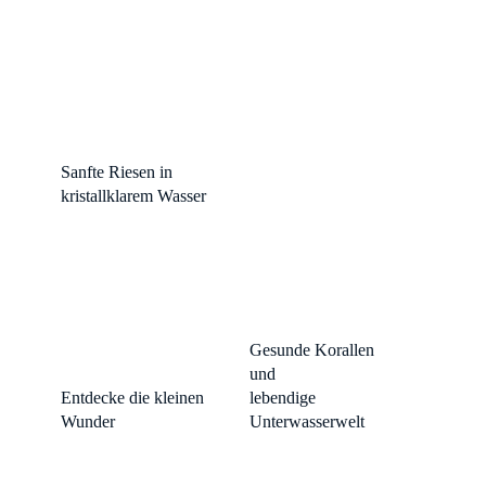
Manta Point – Nusa
Penida
Sanfte Riesen in
kristallklarem Wasser
Farbenprächtige
Riffe
Gesunde Korallen
Makro-Paradies
und
Entdecke die kleinen
lebendige
Wunder
Unterwasserwelt