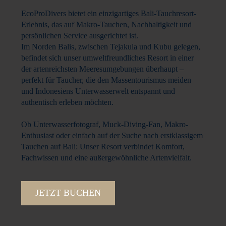
EcoProDivers bietet ein einzigartiges Bali-Tauchresort-
Erlebnis, das auf Makro-Tauchen, Nachhaltigkeit und
persönlichen Service ausgerichtet ist.
Im Norden Balis, zwischen Tejakula und Kubu gelegen,
befindet sich unser umweltfreundliches Resort in einer
der artenreichsten Meeresumgebungen überhaupt –
perfekt für Taucher, die den Massentourismus meiden
und Indonesiens Unterwasserwelt entspannt und
authentisch erleben möchten.
Ob Unterwasserfotograf, Muck-Diving-Fan, Makro-
Enthusiast oder einfach auf der Suche nach erstklassigem
Tauchen auf Bali: Unser Resort verbindet Komfort,
Fachwissen und eine außergewöhnliche Artenvielfalt.
JETZT BUCHEN